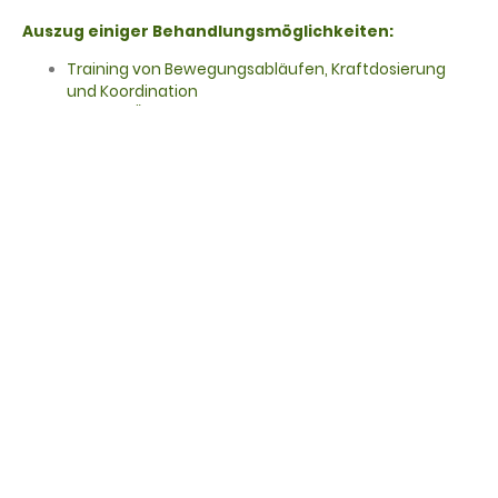
Auszug einiger Behandlungsmöglichkeiten:
Training von Bewegungsabläufen, Kraftdosierung
und Koordination
Gezielte Übungen für Fein- und Grobmotorik
Handtherapie und Manualtherapie nach
Verletzungen, Operationen oder bei
Verschleißerkrankungen
Narbendesensibilisierung & Stumpfabhärtung
Ultraschallbehandlung
Praktisches Üben von Alltagsaktivitäten (z. B.
Anziehen, Schreiben, Haushalt)
Anleitung zu gelenkschonendem Verhalten und
Hilfsmittelgebrauch